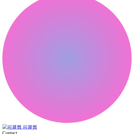
피클웹
Contact