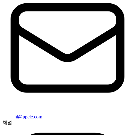
hi@ppcle.com
채널