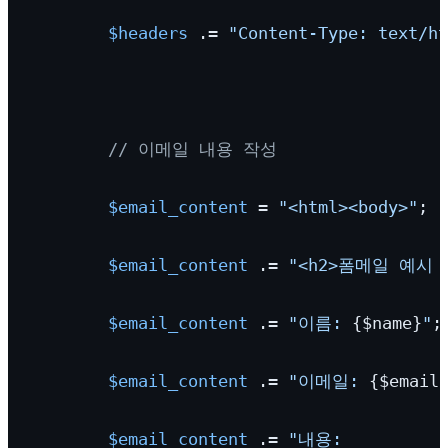
$headers
 .= 
"Content-Type: text/ht
// 이메일 내용 작성
$email_content
 = 
"<html><body>"
;

$email_content
 .= 
"<h2>폼메일 예시 
$email_content
 .= 
"이름: 
{$name}
"
;

$email_content
 .= 
"이메일: 
{$email
$email_content
 .= 