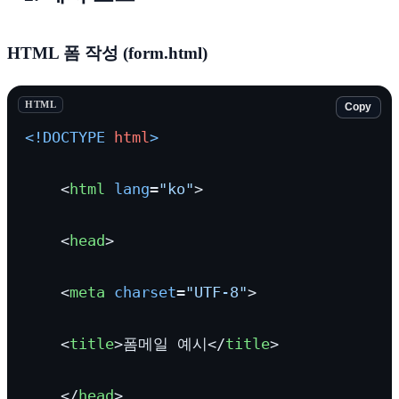
HTML 폼 작성 (form.html)
HTML
Copy
<!DOCTYPE 
html
>
<
html
lang
=
"ko"
>
<
head
>
<
meta
charset
=
"UTF-8"
>
<
title
>
폼메일 예시
</
title
>
</
head
>