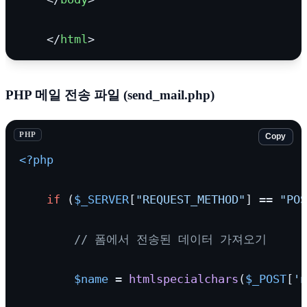
</
html
>
PHP 메일 전송 파일 (send_mail.php)
PHP
Copy
<?php
if
 (
$_SERVER
[
"REQUEST_METHOD"
] == 
"POS
// 폼에서 전송된 데이터 가져오기
$name
 = 
htmlspecialchars
(
$_POST
[
'n