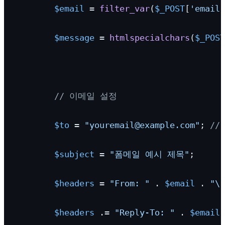
$email
 = 
filter_var
(
$_POST
[
'email'
$message
 = 
htmlspecialchars
(
$_POST
// 이메일 설정
$to
 = 
"youremail@example.com"
; 
//
$subject
 = 
"폼메일 예시 제목"
;

$headers
 = 
"From: "
 . 
$email
 . 
"\r
$headers
 .= 
"Reply-To: "
 . 
$email
 