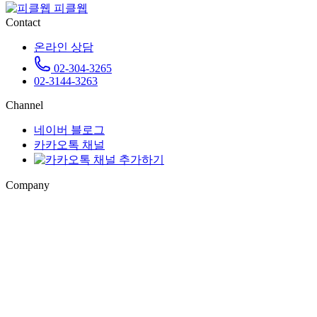
피클웹
Contact
온라인 상담
02-304-3265
02-3144-3263
Channel
네이버 블로그
카카오톡 채널
Company
제이에스웍스
대표자. 김중환
서울시 마포구 양화로 64, 8층
사업자. 105-09-39050
확인
통신판매업. 2017-서울마포-1888
©
제이에스웍스
. 2026