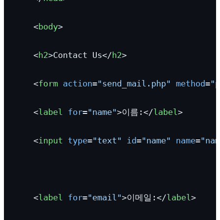
<
body
>
<
h2
>
Contact Us
</
h2
>
<
form
action
=
"send_mail.php"
method
=
"p
<
label
for
=
"name"
>
이름:
</
label
>
<
input
type
=
"text"
id
=
"name"
name
=
"nam
<
label
for
=
"email"
>
이메일:
</
label
>