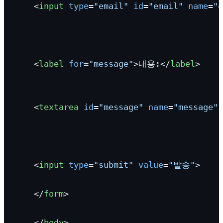
<
input
type
=
"email"
id
=
"email"
name
=
"e
<
label
for
=
"message"
>
내용:
</
label
>
<
textarea
id
=
"message"
name
=
"message"
<
input
type
=
"submit"
value
=
"발송"
>
</
form
>
</
body
>