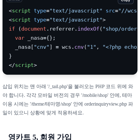
Copy
<
script
type
=
"text/javascript"
src
=
"//wcs.
<
script
type
=
"text/javascript"
>
if
 (
document
.
referrer
.
indexOf
(
"shop/orderf
var
 _nasa={};

  _nasa[
"cnv"
] = wcs.
cnv
(
"1"
, 
"<?php echo 
</
script
>
삽입 위치는 맨 아래 '/_tail.php'을 불러오는 PHP 코드 위에 와
야 합니다. 각각 모바일 버전의 경우 '/mobile/shop' 안에, 테마
이용 시에는 '/theme/테마명/shop' 안에 orderinquiryview.php 파
일이 있으니 상황에 맞게 적용하세요.
영카트 5, 회원 가입