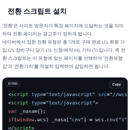
전환 스크립트 설치
'전환'은 사이트 방문자가 특정 페이지에 도달하는 것을 의미
하며 전환 페이지는 광고주가 정하게 됩니다.
네이버에서 정한 전환 유형은 총 5개로 구매 완료 (1), 회원 가
입 (2), 장바구니 담기 (3), 신청/예약 (4), 기타 (5) 입니다. 즉 전
환 스크립트는 이 유형에 맞는 페이지를 선택하여 '전환유형
값'과 '전환가치'를 적절히 입력하여 삽입하면 됩니다.
HTML
Copy
<
script
type
=
"text/javascript"
src
=
"//wcs.
<
script
type
=
"text/javascript"
>
var
if
(
window
.
wcs
) _nasa[
"cnv"
] = wcs.
cnv
(
"1"
,
</
script
>