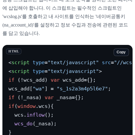
에 삽입해야 합니다. 이 스크립트는 필수적인 스크립트인
'wcslog.js'를 호출하고 내 사이트를 인식하는 '네이버공통키
(na_account_id)'를 설정하고 정보 수집과 전송에 관련된 코드
를 담고 있습니다.
HTML
Copy
<
script
type
=
"text/javascript"
src
=
"//wcs.
<
script
type
=
"text/javascript"
>
if
 (!wcs_add) 
var
 wcs_add={};

wcs_add[
"wa"
] = 
"s_1s2a3m4p5l6e7"
if
 (!_nasa) 
var
if
(
window
.
wcs
){

  wcs.
inflow
();

wcs_do
(_nasa);
