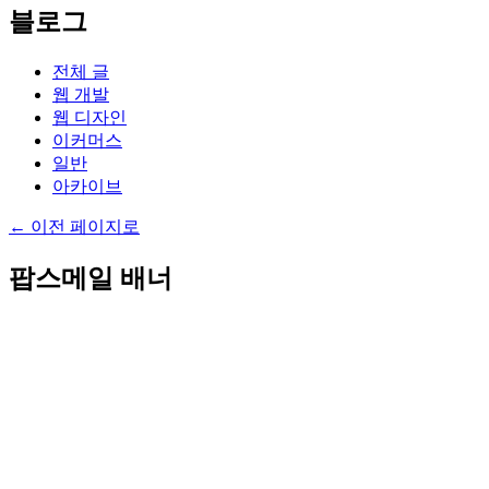
블로그
전체 글
웹 개발
웹 디자인
이커머스
일반
아카이브
←
이전 페이지로
팝스메일 배너