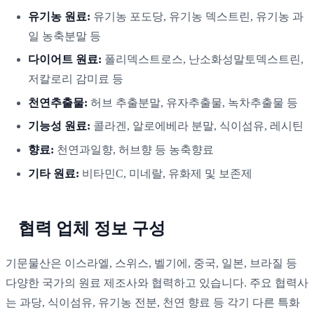
유기농 원료:
유기농 포도당, 유기농 덱스트린, 유기농 과
일 농축분말 등
다이어트 원료:
폴리덱스트로스, 난소화성말토덱스트린,
저칼로리 감미료 등
천연추출물:
허브 추출분말, 유자추출물, 녹차추출물 등
기능성 원료:
콜라겐, 알로에베라 분말, 식이섬유, 레시틴
향료:
천연과일향, 허브향 등 농축향료
기타 원료:
비타민C, 미네랄, 유화제 및 보존제
협력 업체 정보 구성
기문물산은 이스라엘, 스위스, 벨기에, 중국, 일본, 브라질 등
다양한 국가의 원료 제조사와 협력하고 있습니다. 주요 협력사
는 과당, 식이섬유, 유기농 전분, 천연 향료 등 각기 다른 특화