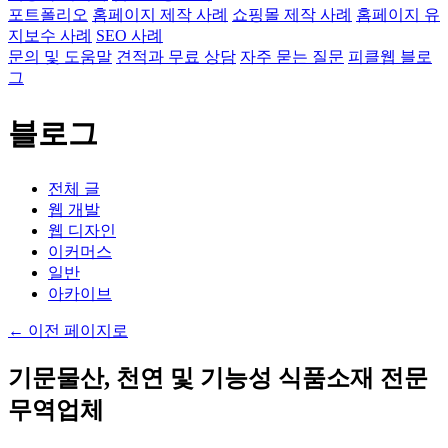
포트폴리오
홈페이지 제작 사례
쇼핑몰 제작 사례
홈페이지 유
지보수 사례
SEO 사례
문의 및 도움말
견적과 무료 상담
자주 묻는 질문
피클웹 블로
그
블로그
전체 글
웹 개발
웹 디자인
이커머스
일반
아카이브
←
이전 페이지로
기문물산, 천연 및 기능성 식품소재 전문
무역업체