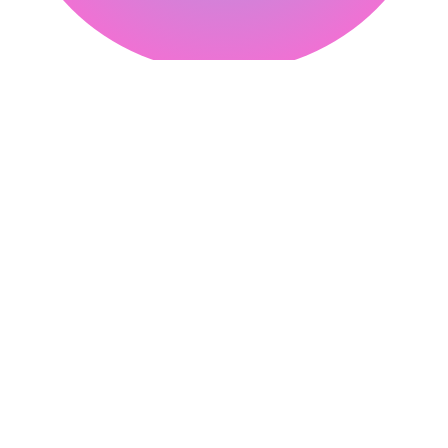
피클웹
Contact
온라인 상담
02-304-3265
02-3144-3263
Channel
네이버 블로그
카카오톡 채널
Company
제이에스웍스
대표자. 김중환
서울시 마포구 양화로 64, 8층
사업자. 105-09-39050
확인